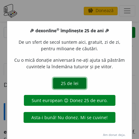
Donează
savings
®
®
🎉 dexonline
împlinește 25 de ani 🎉
caută
clear
search
De un sfert de secol suntem aici, gratuit, zi de zi,
opțiuni
pentru milioane de căutări.
Cu o mică donație aniversară ne-ați ajuta să păstrăm
cuvintele la îndemâna tuturor și pe viitor.
pronunție
(4)
volume_up
definiții (1)
Definiția cu ID-ul 791512:
Explicative DEX
eden
n.
1.
numele paradisului pământesc, în Sf.
Am donat deja.