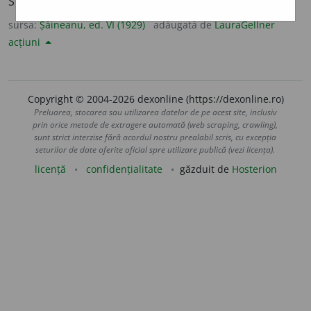
Scriptură;
2.
locaș încântător.
sursa:
Șăineanu, ed. VI (1929)
adăugată de
LauraGellner
acțiuni
Copyright © 2004-2026 dexonline (https://dexonline.ro)
Preluarea, stocarea sau utilizarea datelor de pe acest site, inclusiv
prin orice metode de extragere automată (web scraping, crawling),
sunt strict interzise fără acordul nostru prealabil scris, cu excepția
seturilor de date oferite oficial spre utilizare publică (vezi licența).
licență
confidențialitate
găzduit de
Hosterion