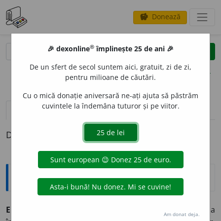
Donează
savings
®
®
🎉 dexonline
împlinește 25 de ani 🎉
caută
clear
search
De un sfert de secol suntem aici, gratuit, zi de zi,
opțiuni
pentru milioane de căutări.
Cu o mică donație aniversară ne-ați ajuta să păstrăm
cuvintele la îndemâna tuturor și pe viitor.
pronunție
(23)
volume_up
definiții (1)
Definiția cu ID-ul 50472:
Explicative DEX
EFECTU
A
,
efectuez,
vb.
I.
Tranz.
A face, a realiza, a
Am donat deja.