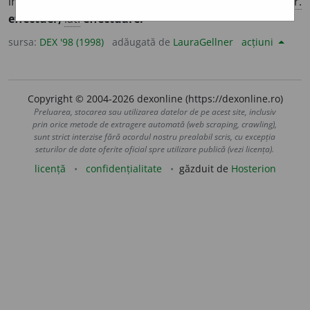
înfăptui; a îndeplini, a executa. [
Pr.
:
-tu-a
] – Din
fr.
effectuer,
lat.
effectuare.
sursa:
DEX '98 (1998)
adăugată de
LauraGellner
acțiuni
Copyright © 2004-2026 dexonline (https://dexonline.ro)
Preluarea, stocarea sau utilizarea datelor de pe acest site, inclusiv
prin orice metode de extragere automată (web scraping, crawling),
sunt strict interzise fără acordul nostru prealabil scris, cu excepția
seturilor de date oferite oficial spre utilizare publică (vezi licența).
licență
confidențialitate
găzduit de
Hosterion