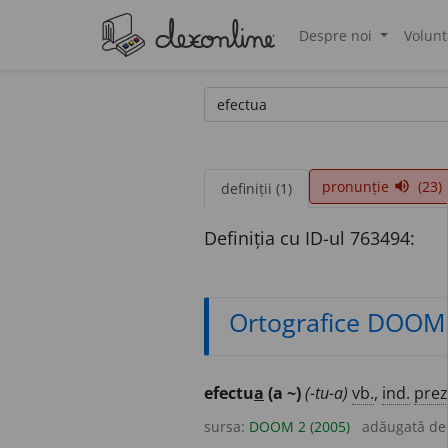
Despre noi
Volunt
®
pronunție
(23)
volume_up
definiții (1)
Definiția cu ID-ul 763494:
Ortografice DOOM
efectu
a
(a ~)
(-tu-a)
vb.
,
ind.
prez
sursa:
DOOM 2 (2005)
adăugată d