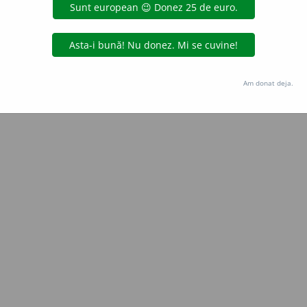
Copyright © 2004-2026 dexonline (https://dexonline.ro)
area datelor de pe acest site, inclusiv prin orice metode de extragere automată (web s
dul nostru prealabil scris, cu excepția seturilor de date oferite oficial spre utilizare pub
Am donat deja.
licență
confidențialitate
găzduit de
Hosterion