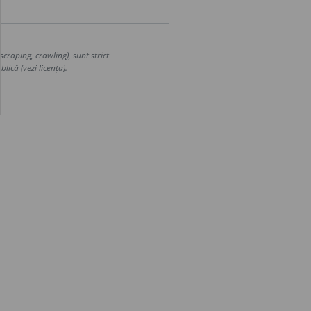
craping, crawling), sunt strict
lică (vezi licența).