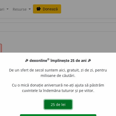
Donează
savings
ari
Resurse
®
🎉 dexonline
împlinește 25 de ani 🎉
De un sfert de secol suntem aici, gratuit, zi de zi, pentru
milioane de căutări.
Cu o mică donație aniversară ne-ați ajuta să păstrăm
cuvintele la îndemâna tuturor și pe viitor.
.
3
efectue
a
ză,
1
pl.
efectu
ă
m
(-tu-ăm);
conj.
prez.
3
să
efectu
e
z
e
raduborza
acțiuni