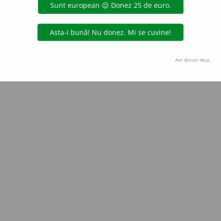
Copyright © 2004-2026 dexonline (https://dexonline.ro)
area datelor de pe acest site, inclusiv prin orice metode de extragere automată (web s
dul nostru prealabil scris, cu excepția seturilor de date oferite oficial spre utilizare pub
Am donat deja.
licență
confidențialitate
găzduit de
Hosterion