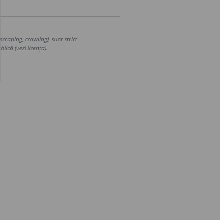
craping, crawling), sunt strict
lică (vezi licența).