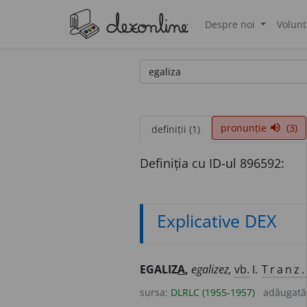
Despre noi
Volunt
®
pronunție
(3)
volume_up
definiții (1)
Definiția cu ID-ul 896592:
Explicative DEX
EGALIZ
A
,
egalizez,
vb.
I.
Tranz.
sursa:
DLRLC (1955-1957)
adăugată