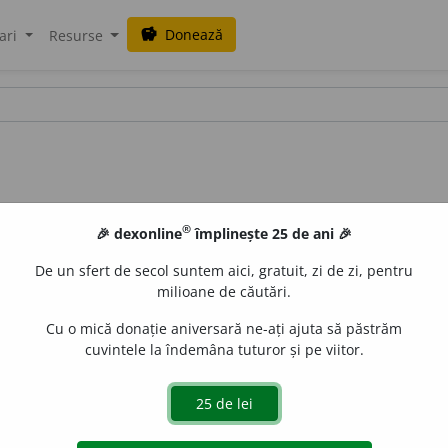
Donează
savings
ari
Resurse
®
🎉 dexonline
împlinește 25 de ani 🎉
De un sfert de secol suntem aici, gratuit, zi de zi, pentru
milioane de căutări.
Cu o mică donație aniversară ne-ați ajuta să păstrăm
cuvintele la îndemâna tuturor și pe viitor.
(Rar) A face ca mai multe lucruri să fie egale între ele în an
 de
LauraGellner
acțiuni