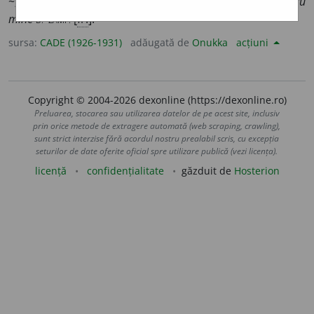
~;
sentimente
~
e
;
ochii mei egoiști vedeau numai pentru
mine
D. -ZAMF.
[
fr.
].
sursa:
CADE (1926-1931)
adăugată de
Onukka
acțiuni
Copyright © 2004-2026 dexonline (https://dexonline.ro)
Preluarea, stocarea sau utilizarea datelor de pe acest site, inclusiv
prin orice metode de extragere automată (web scraping, crawling),
sunt strict interzise fără acordul nostru prealabil scris, cu excepția
seturilor de date oferite oficial spre utilizare publică (vezi licența).
licență
confidențialitate
găzduit de
Hosterion