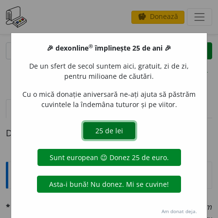
Donează
savings
®
®
🎉 dexonline
împlinește 25 de ani 🎉
caută
clear
search
De un sfert de secol suntem aici, gratuit, zi de zi,
opțiuni
pentru milioane de căutări.
Cu o mică donație aniversară ne-ați ajuta să păstrăm
cuvintele la îndemâna tuturor și pe viitor.
pronunție
(12)
volume_up
definiții (1)
Definiția cu ID-ul 1339971:
Explicative DEX
*EGO
I
ST
, -
TĂ
adj.
și
sm. f.
Care are vițiul egoismului:
om
Am donat deja.