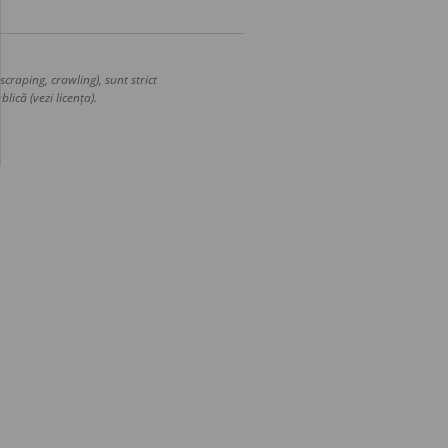
craping, crawling), sunt strict
lică (vezi licența).