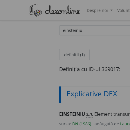
Despre noi
Volunt
®
definiții (1)
Definiția cu ID-ul 369017:
Explicative DEX
EINSTEINIU
s.n.
Element transuran
sursa:
DN (1986)
adăugată de
Laur