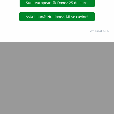
Copyright © 2004-2026 dexonline (https://dexonline.ro)
area datelor de pe acest site, inclusiv prin orice metode de extragere automată (web s
dul nostru prealabil scris, cu excepția seturilor de date oferite oficial spre utilizare pub
Am donat deja.
licență
confidențialitate
găzduit de
Hosterion