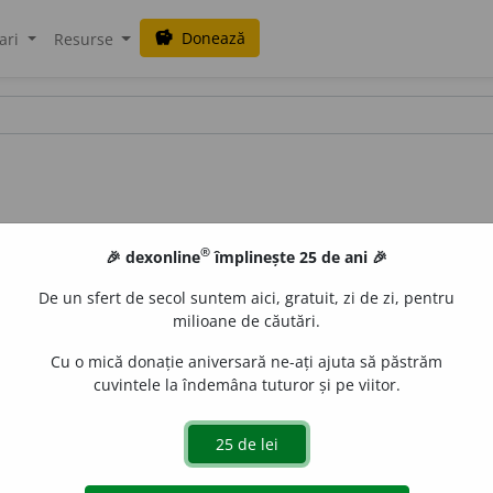
Donează
savings
ari
Resurse
®
🎉 dexonline
împlinește 25 de ani 🎉
De un sfert de secol suntem aici, gratuit, zi de zi, pentru
milioane de căutări.
Cu o mică donație aniversară ne-ați ajuta să păstrăm
cuvintele la îndemâna tuturor și pe viitor.
ic sintetic. [
Pron.
ain-șt
a
i-niu.
/ <
germ.
Einsteinium,
cf.
Eins
aGellner
acțiuni