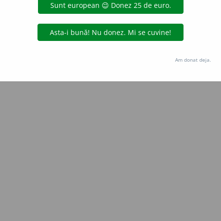
Copyright © 2004-2026 dexonline (https://dexonline.ro)
area datelor de pe acest site, inclusiv prin orice metode de extragere automată (web s
dul nostru prealabil scris, cu excepția seturilor de date oferite oficial spre utilizare pub
Am donat deja.
licență
confidențialitate
găzduit de
Hosterion