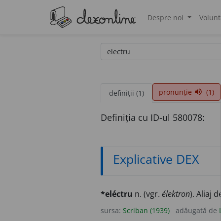
Despre noi
Volunt
®
pronunție
(1)
volume_up
definiții (1)
Definiția cu ID-ul 580078:
Explicative DEX
*eléctru
n. (vgr.
élektron
). Aliaj 
sursa:
Scriban (1939)
adăugată de