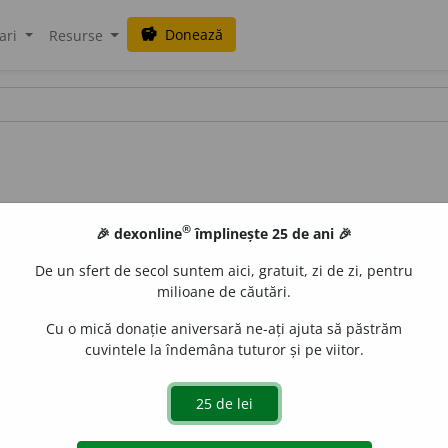
Donează
savings
ari
Resurse
®
🎉 dexonline
împlinește 25 de ani 🎉
De un sfert de secol suntem aici, gratuit, zi de zi, pentru
milioane de căutări.
Cu o mică donație aniversară ne-ați ajuta să păstrăm
cuvintele la îndemâna tuturor și pe viitor.
de aur și argint. Chihlimbar. – La Dos.
ilectru
(ngr.
ilektron
), c
LauraGellner
acțiuni