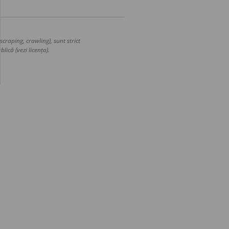
craping, crawling), sunt strict
lică (vezi licența).