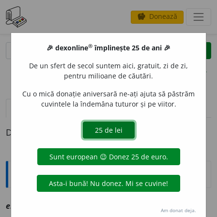
Donează
savings
®
®
🎉 dexonline
împlinește 25 de ani 🎉
caută
clear
search
De un sfert de secol suntem aici, gratuit, zi de zi,
opțiuni
pentru milioane de căutări.
Cu o mică donație aniversară ne-ați ajuta să păstrăm
cuvintele la îndemâna tuturor și pe viitor.
definiții (1)
Definiția cu ID-ul 1087322:
Explicative DEX
eloc
i
nt, ~ă
a
vz
elocvent
Am donat deja.