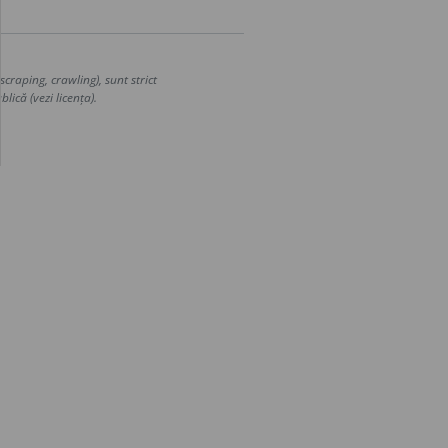
craping, crawling), sunt strict
lică (vezi licența).