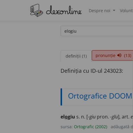
Despre noi
Volunt
®
pronunție
(13)
volume_up
definiții (1)
Definiția cu ID-ul 243023:
Ortografice DOOM
el
o
giu
s. n. [
-giu
pron. -
gĭu
], art.
e
sursa:
Ortografic (2002)
adăugată 