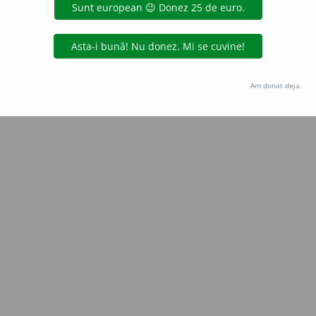
Copyright © 2004-2026 dexonline (https://dexonline.ro)
area datelor de pe acest site, inclusiv prin orice metode de extragere automată (web s
dul nostru prealabil scris, cu excepția seturilor de date oferite oficial spre utilizare pub
Am donat deja.
licență
confidențialitate
găzduit de
Hosterion