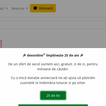
Donează
savings
ari
Resurse
®
🎉 dexonline
împlinește 25 de ani 🎉
De un sfert de secol suntem aici, gratuit, zi de zi, pentru
milioane de căutări.
Cu o mică donație aniversară ne-ați ajuta să păstrăm
cuvintele la îndemâna tuturor și pe viitor.
l
o
giul;
pl.
el
o
gii,
art.
el
o
giile
(sil.
-gi-i-)
de
siveco
acțiuni