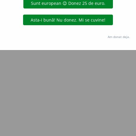
Copyright © 2004-2026 dexonline (https://dexonline.ro)
area datelor de pe acest site, inclusiv prin orice metode de extragere automată (web s
dul nostru prealabil scris, cu excepția seturilor de date oferite oficial spre utilizare pub
Am donat deja.
licență
confidențialitate
găzduit de
Hosterion