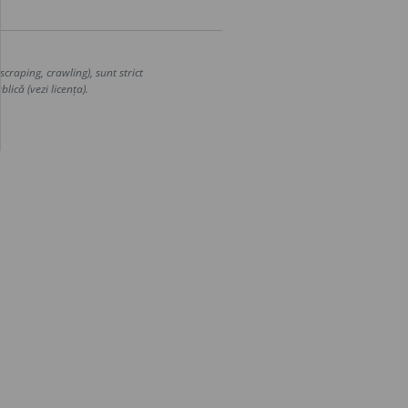
craping, crawling), sunt strict
lică (vezi licența).