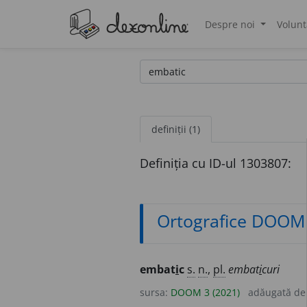
Despre noi
Volunt
®
definiții (1)
Definiția cu ID-ul 1303807:
Ortografice DOOM
embat
i
c
s.
n.
,
pl.
embat
i
curi
sursa:
DOOM 3 (2021)
adăugată d