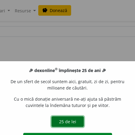
Donează
savings
ari
Resurse
®
🎉 dexonline
împlinește 25 de ani 🎉
De un sfert de secol suntem aici, gratuit, zi de zi, pentru
milioane de căutări.
Cu o mică donație aniversară ne-ați ajuta să păstrăm
cuvintele la îndemâna tuturor și pe viitor.
e
gall
acțiuni