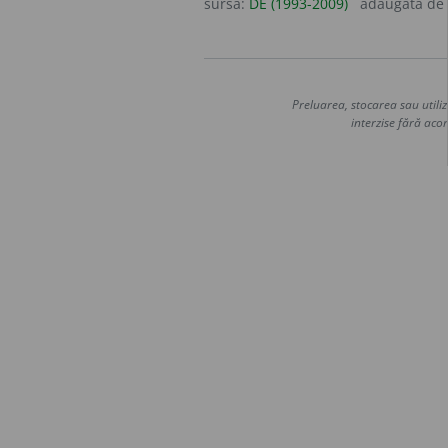
sursa:
DE (1993-2009)
adăugată de
Preluarea, stocarea sau utiliz
interzise fără acor