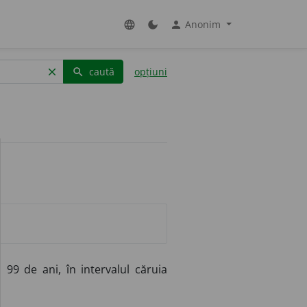
Anonim
language
dark_mode
person
caută
opțiuni
clear
search
99 de ani, în intervalul căruia