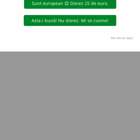
blaurb.
acțiuni
Copyright © 2004-2026 dexonline (https://dexonline.ro)
area datelor de pe acest site, inclusiv prin orice metode de extragere automată (web s
Am donat deja.
dul nostru prealabil scris, cu excepția seturilor de date oferite oficial spre utilizare pub
licență
confidențialitate
găzduit de
Hosterion