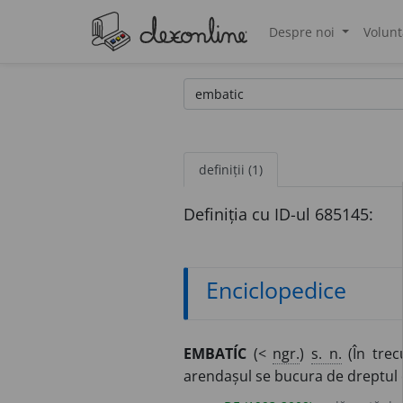
Despre noi
Volunt
®
definiții (1)
Definiția cu ID-ul 685145:
Enciclopedice
EMBATÍC
(<
ngr.
)
s. n.
(În trec
arendașul se bucura de dreptul 