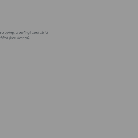
craping, crawling), sunt strict
lică (vezi licența).