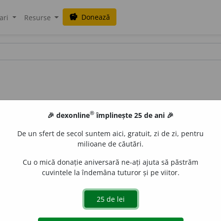
Donează
savings
ari
Resurse
®
🎉 dexonline
împlinește 25 de ani 🎉
De un sfert de secol suntem aici, gratuit, zi de zi, pentru
milioane de căutări.
Cu o mică donație aniversară ne-ați ajuta să păstrăm
cuvintele la îndemâna tuturor și pe viitor.
ut) Arendarea unui teren pe termen foarte lung, până la 
de posesiune deplină a terenului; emfiteoză.