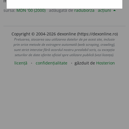
menstruația. (<
fr.
emménagogue
)
sursa:
MDN '00 (2000)
adăugată de
raduborza
acțiuni
Copyright © 2004-2026 dexonline (https://dexonline.ro)
Preluarea, stocarea sau utilizarea datelor de pe acest site, inclusiv
prin orice metode de extragere automată (web scraping, crawling),
sunt strict interzise fără acordul nostru prealabil scris, cu excepția
seturilor de date oferite oficial spre utilizare publică (vezi licența).
licență
confidențialitate
găzduit de
Hosterion