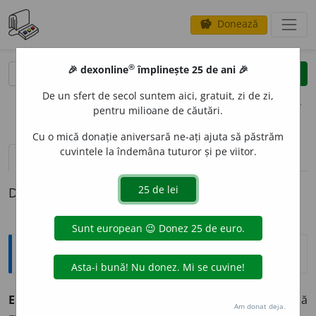
Donează
savings
®
®
🎉 dexonline
împlinește 25 de ani 🎉
caută
clear
search
De un sfert de secol suntem aici, gratuit, zi de zi,
opțiuni
pentru milioane de căutări.
Cu o mică donație aniversară ne-ați ajuta să păstrăm
cuvintele la îndemâna tuturor și pe viitor.
definiții (1)
Definiția cu ID-ul 462503:
Explicative DEX
EMENAG
O
G, -Ă
adj.
,
s. n.
(medicament) care provoacă
Am donat deja.