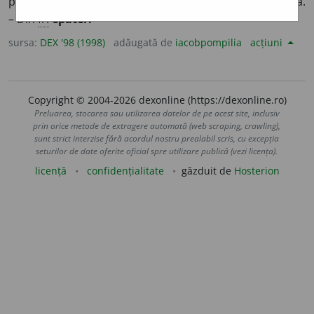
purtare, atitudine sau ținută neobișnuită, extravagantă.
– Din
fr.
épater.
sursa:
DEX '98 (1998)
adăugată de
iacobpompilia
acțiuni
Copyright © 2004-2026 dexonline (https://dexonline.ro)
Preluarea, stocarea sau utilizarea datelor de pe acest site, inclusiv
prin orice metode de extragere automată (web scraping, crawling),
sunt strict interzise fără acordul nostru prealabil scris, cu excepția
seturilor de date oferite oficial spre utilizare publică (vezi licența).
licență
confidențialitate
găzduit de
Hosterion