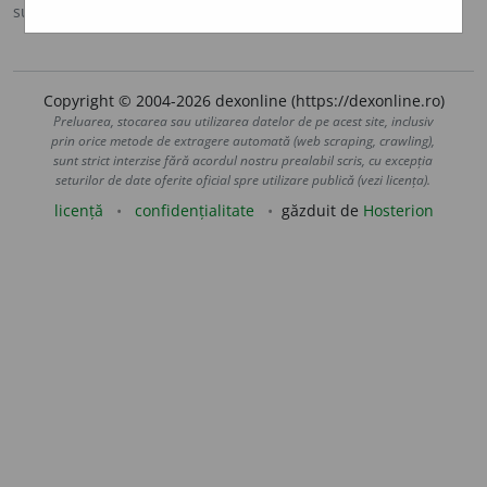
sursa:
MDA2 (2010)
adăugată de
LauraGellner
acțiuni
Copyright © 2004-2026 dexonline (https://dexonline.ro)
Preluarea, stocarea sau utilizarea datelor de pe acest site, inclusiv
prin orice metode de extragere automată (web scraping, crawling),
sunt strict interzise fără acordul nostru prealabil scris, cu excepția
seturilor de date oferite oficial spre utilizare publică (vezi licența).
licență
confidențialitate
găzduit de
Hosterion