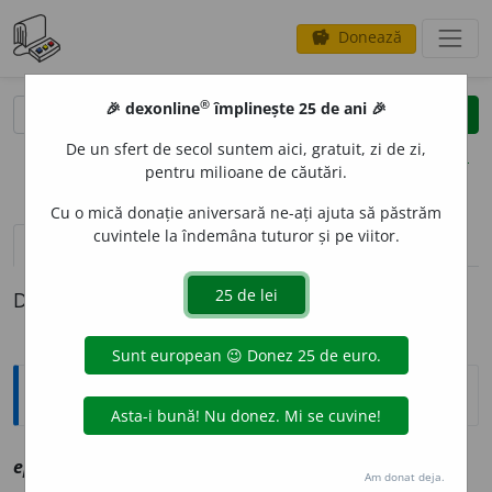
Donează
savings
®
®
🎉 dexonline
împlinește 25 de ani 🎉
caută
clear
search
De un sfert de secol suntem aici, gratuit, zi de zi,
opțiuni
pentru milioane de căutări.
Cu o mică donație aniversară ne-ați ajuta să păstrăm
cuvintele la îndemâna tuturor și pe viitor.
definiții (1)
Definiția cu ID-ul 1089559:
Explicative DEX
epigr
a
fe
sm
vz
epigraf
Am donat deja.