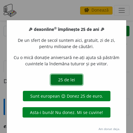
Donează
savings
®
®
🎉 dexonline
împlinește 25 de ani 🎉
caută
clear
search
De un sfert de secol suntem aici, gratuit, zi de zi,
opțiuni
pentru milioane de căutări.
Cu o mică donație aniversară ne-ați ajuta să păstrăm
cuvintele la îndemâna tuturor și pe viitor.
definiții (1)
Definiția cu ID-ul 1091671:
Explicative DEX
espir
a
v
vz
expira
Am donat deja.