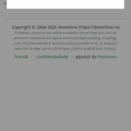
sursa:
MDA2 (2010)
adăugată de
LauraGellner
acțiuni
Copyright © 2004-2026 dexonline (https://dexonline.ro)
Preluarea, stocarea sau utilizarea datelor de pe acest site, inclusiv
prin orice metode de extragere automată (web scraping, crawling),
sunt strict interzise fără acordul nostru prealabil scris, cu excepția
seturilor de date oferite oficial spre utilizare publică (vezi licența).
licență
confidențialitate
găzduit de
Hosterion