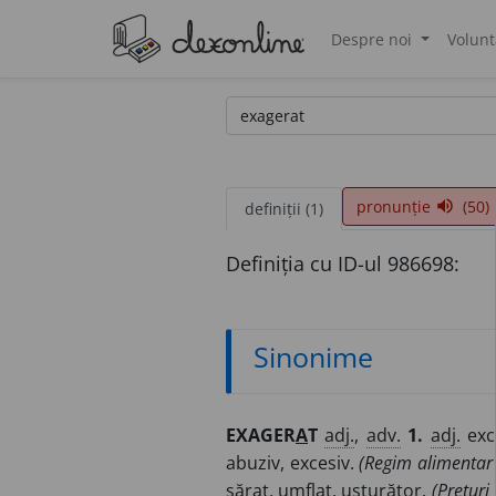
Despre noi
Volunt
®
pronunție
(50)
volume_up
definiții (1)
Definiția cu ID-ul 986698:
Sinonime
EXAGER
A
T
adj.
,
adv.
1.
adj.
exce
abuziv, excesiv.
(Regim alimentar 
săr
a
t, umfl
a
t, usturăt
o
r.
(Prețuri 