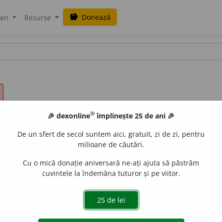
Donează
savings
ari
Resurse
®
🎉 dexonline
împlinește 25 de ani 🎉
De un sfert de secol suntem aici, gratuit, zi de zi, pentru
milioane de căutări.
Cu o mică donație aniversară ne-ați ajuta să păstrăm
cuvintele la îndemâna tuturor și pe viitor.
siv, (
livr.
) hiperb
o
lic.
(O imagine ~.)
2.
adv.
cam, excesiv, 
~.)
4.
adj.
excesiv, exorbitant, mare, ridicat, scump, (
livr.
) i
~.)
5.
adj.
abuziv, arbitrar, despotic, samavolnic, samavolnices