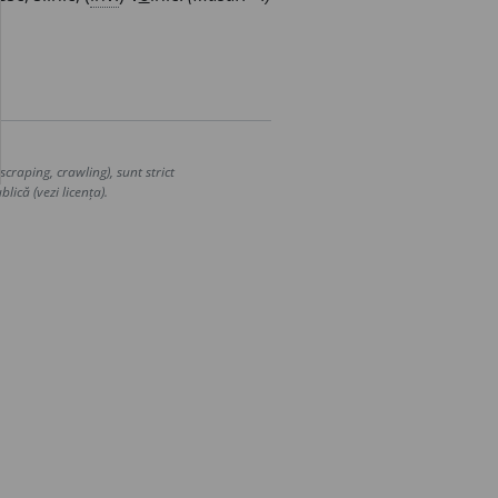
craping, crawling), sunt strict
lică (vezi licența).