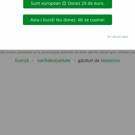
sensibilitate ~.)
 de
LauraGellner
acțiuni
Am donat deja.
Copyright © 2004-2026 dexonline (https://dexonline.ro)
area datelor de pe acest site, inclusiv prin orice metode de extragere automată (web s
dul nostru prealabil scris, cu excepția seturilor de date oferite oficial spre utilizare pub
licență
confidențialitate
găzduit de
Hosterion