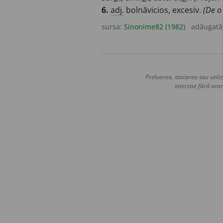
6.
adj.
bolnăvicios, excesiv.
(De o 
sursa:
Sinonime82 (1982)
adăugată
Preluarea, stocarea sau utiliz
interzise fără acor