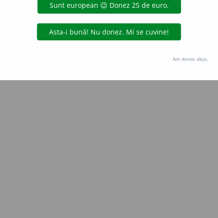
Copyright © 2004-2026 dexonline (https://dexonline.ro)
area datelor de pe acest site, inclusiv prin orice metode de extragere automată (web s
dul nostru prealabil scris, cu excepția seturilor de date oferite oficial spre utilizare pub
Am donat deja.
licență
confidențialitate
găzduit de
Hosterion