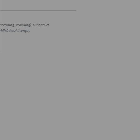
craping, crawling), sunt strict
lică (vezi licența).