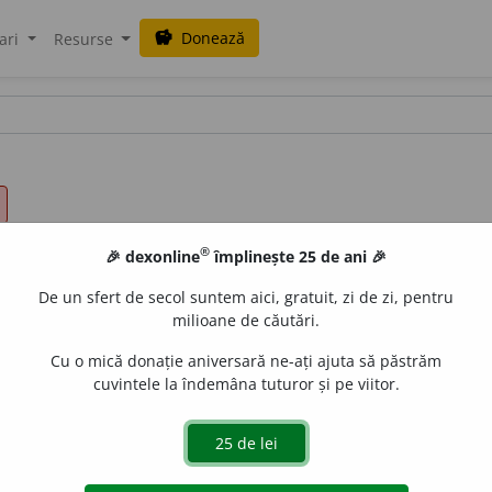
Donează
savings
ari
Resurse
®
🎉 dexonline
împlinește 25 de ani 🎉
De un sfert de secol suntem aici, gratuit, zi de zi, pentru
milioane de căutări.
Cu o mică donație aniversară ne-ați ajuta să păstrăm
cuvintele la îndemâna tuturor și pe viitor.
.
explode
a
ză
de
siveco
acțiuni