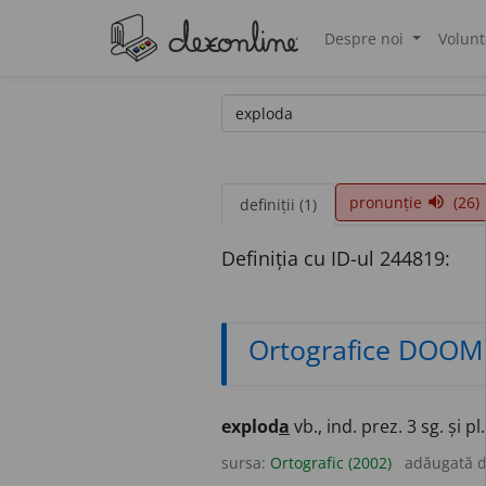
Despre noi
Volunt
®
pronunție
(26)
volume_up
definiții (1)
Definiția cu ID-ul 244819:
Ortografice DOOM
explod
a
vb., ind. prez. 3 sg. și pl
sursa:
Ortografic (2002)
adăugată 