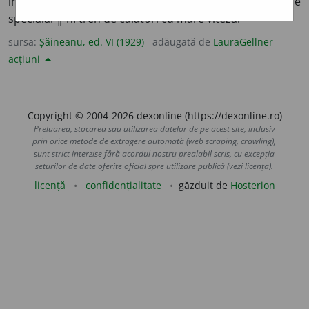
într’adins. ║ m. mesager însărcinat cu o misiune
specială. ║ n. tren de călători cu mare viteză.
sursa:
Șăineanu, ed. VI (1929)
adăugată de
LauraGellner
acțiuni
Copyright © 2004-2026 dexonline (https://dexonline.ro)
Preluarea, stocarea sau utilizarea datelor de pe acest site, inclusiv
prin orice metode de extragere automată (web scraping, crawling),
sunt strict interzise fără acordul nostru prealabil scris, cu excepția
seturilor de date oferite oficial spre utilizare publică (vezi licența).
licență
confidențialitate
găzduit de
Hosterion