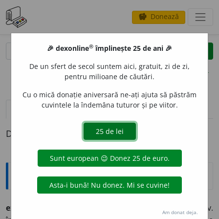
Donează
savings
®
®
🎉 dexonline
împlinește 25 de ani 🎉
caută
clear
search
De un sfert de secol suntem aici, gratuit, zi de zi,
opțiuni
pentru milioane de căutări.
Cu o mică donație aniversară ne-ați ajuta să păstrăm
cuvintele la îndemâna tuturor și pe viitor.
pronunție
(50)
volume_up
definiții (1)
Definiția cu ID-ul 792596:
Explicative DEX
expres
a. bine determinat, formal:
ordin expres.
║ adv.
Am donat deja.