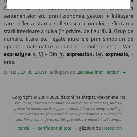
concisă care exprimă, de obicei în mod figurat, o idee. ♦
Cuvânt.
2.
Fig.
Manifestare, redare a ideilor, a
sentimentelor etc. prin fizionomie, gesturi. ♦ Înfățișare
care reflectă starea sufletească a omului; reflectarea
stării interioare a cuiva (în privire, pe figură).
3.
Grup de
numere, litere etc. legate între ele prin simboluri de
operații matematice (adunare, înmulțire etc.). [
Var.
:
expresi
u
ne
s. f.
] – Din
fr.
expression,
lat.
expressio, -
onis.
sursa:
DEX '09 (2009)
adăugată de
LauraGellner
acțiuni
Copyright © 2004-2026 dexonline (https://dexonline.ro)
Preluarea, stocarea sau utilizarea datelor de pe acest site, inclusiv
prin orice metode de extragere automată (web scraping, crawling),
sunt strict interzise fără acordul nostru prealabil scris, cu excepția
seturilor de date oferite oficial spre utilizare publică (vezi licența).
licență
confidențialitate
găzduit de
Hosterion