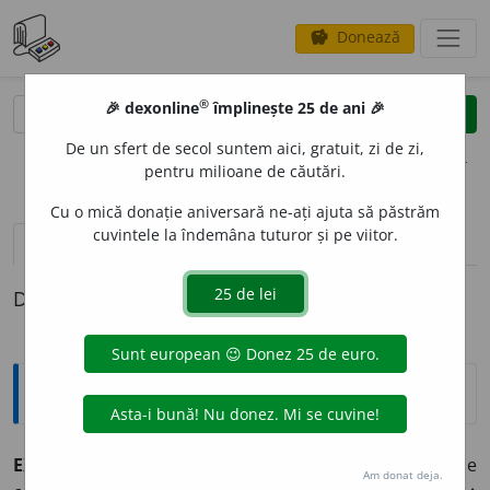
Donează
savings
®
®
🎉 dexonline
împlinește 25 de ani 🎉
caută
clear
search
De un sfert de secol suntem aici, gratuit, zi de zi,
opțiuni
pentru milioane de căutări.
Cu o mică donație aniversară ne-ați ajuta să păstrăm
cuvintele la îndemâna tuturor și pe viitor.
pronunție
(50)
volume_up
definiții (1)
Definiția cu ID-ul 868313:
Explicative DEX
EXPR
E
SIE,
expresii,
s. f.
1.
Exprimare. ♦ Construcție
Am donat deja.