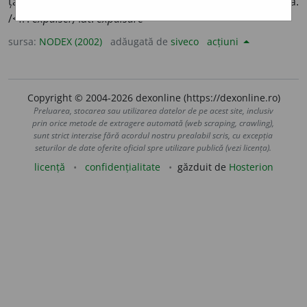
țara; a izgoni dintr-un stat. 2) A da afară; a forța să iasă.
/<fr.
expulser,
lat.
expulsare
sursa:
NODEX (2002)
adăugată de
siveco
acțiuni
Copyright © 2004-2026 dexonline (https://dexonline.ro)
Preluarea, stocarea sau utilizarea datelor de pe acest site, inclusiv
prin orice metode de extragere automată (web scraping, crawling),
sunt strict interzise fără acordul nostru prealabil scris, cu excepția
seturilor de date oferite oficial spre utilizare publică (vezi licența).
licență
confidențialitate
găzduit de
Hosterion