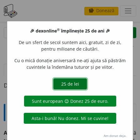
Donează
savings
®
®
🎉 dexonline
împlinește 25 de ani 🎉
caută
clear
search
De un sfert de secol suntem aici, gratuit, zi de zi,
opțiuni
pentru milioane de căutări.
Cu o mică donație aniversară ne-ați ajuta să păstrăm
cuvintele la îndemâna tuturor și pe viitor.
pronunție
(1)
volume_up
definiții (1)
Definiția cu ID-ul 334070:
Explicative DEX
A EXPULZ
A
~
e
z
tranz.
1)
(străini)
A obliga să părăsească
Am donat deja.