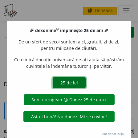
Donează
savings
®
®
🎉 dexonline
împlinește 25 de ani 🎉
caută
clear
search
De un sfert de secol suntem aici, gratuit, zi de zi,
opțiuni
pentru milioane de căutări.
Cu o mică donație aniversară ne-ați ajuta să păstrăm
cuvintele la îndemâna tuturor și pe viitor.
definiții (1)
Definiția cu ID-ul 1096052:
Explicative DEX
extisp
i
ciu
sn
[
At:
DEX /
Pl:
~ii
/
E:
lat
extispicium
]
Am donat deja.