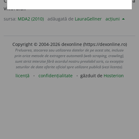
Cercetare a măruntaielor păsărilor pentru prezicerea
viitorului.
sursa:
MDA2 (2010)
adăugată de
LauraGellner
acțiuni
Copyright © 2004-2026 dexonline (https://dexonline.ro)
Preluarea, stocarea sau utilizarea datelor de pe acest site, inclusiv
prin orice metode de extragere automată (web scraping, crawling),
sunt strict interzise fără acordul nostru prealabil scris, cu excepția
seturilor de date oferite oficial spre utilizare publică (vezi licența).
licență
confidențialitate
găzduit de
Hosterion