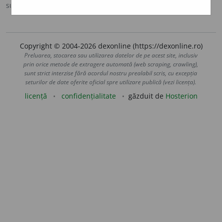
sursa:
Scriban (1939)
adăugată de
LauraGellner
acțiuni
Copyright © 2004-2026 dexonline (https://dexonline.ro)
Preluarea, stocarea sau utilizarea datelor de pe acest site, inclusiv
prin orice metode de extragere automată (web scraping, crawling),
sunt strict interzise fără acordul nostru prealabil scris, cu excepția
seturilor de date oferite oficial spre utilizare publică (vezi licența).
licență
confidențialitate
găzduit de
Hosterion