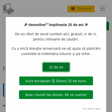
Donează
savings
®
®
🎉 dexonline
împlinește 25 de ani 🎉
caută
clear
search
De un sfert de secol suntem aici, gratuit, zi de zi,
opțiuni
pentru milioane de căutări.
Cu o mică donație aniversară ne-ați ajuta să păstrăm
cuvintele la îndemâna tuturor și pe viitor.
definiții (1)
Definiția cu ID-ul 581707:
Explicative DEX
*ezofág, ezotéric,
V.
eso-.
Am donat deja.