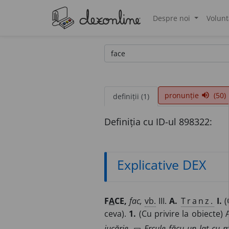
Despre noi
Volunt
®
pronunție
(50)
volume_up
definiții (1)
Definiția cu ID-ul 898322:
Explicative DEX
F
A
CE,
fac,
vb.
III.
A.
Tranz.
I.
(
ceva).
1.
(Cu privire la obiecte) A
jucărie
. ▭
Ercule făcu un laț cu 