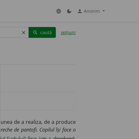
Anonim
language
dark_mode
person
caută
opțiuni
clear
search
unea de a realiza, de a produce
eche de pantofi. Copilul își face o
iul
[iadului]
face iute o darabană
.