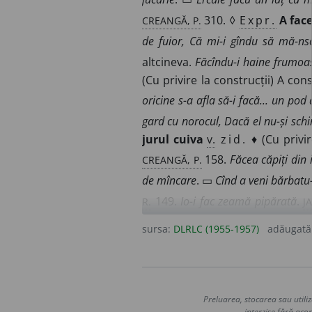
CREANGĂ, P.
310. ◊
Expr.
A face
de fuior, Că mi-i gîndu să mă-ns
altcineva.
Făcîndu-i haine frumoa
(Cu privire la construcții) A cons
oricine s-a afla să-i facă... un pod 
gard cu norocul, Dacă el nu-și schim
jurul cuiva
v.
zid.
♦ (Cu privire
CREANGĂ, P.
158.
Făcea căpiți din 
de mîncare
. ▭
Cînd a veni bărbatu
R.
J
149.
Io-i fac zeamă pipărată
.
Ușor îi a zice plăcinte, da mult îi p
sursa:
DLRLC (1955-1957)
adăugată
versuri
. ▭
Îndată ce Iancu Văcăres
GHICA, S. A.
79.
Ca să nu uite curg
executa, a realiza.
A făcut un port
Ne fac legi și ne pun biruri, ne vorb
Preluarea, stocarea sau utiliz
interzise fără acor