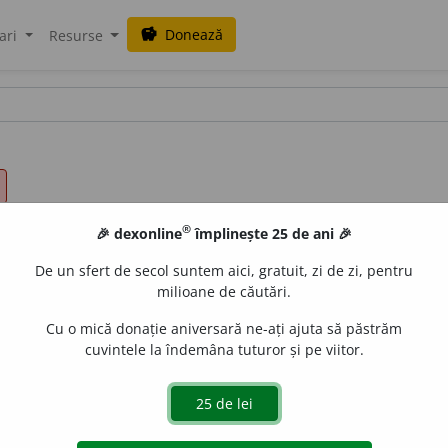
Donează
savings
ari
Resurse
®
🎉 dexonline
împlinește 25 de ani 🎉
De un sfert de secol suntem aici, gratuit, zi de zi, pentru
milioane de căutări.
Cu o mică donație aniversară ne-ați ajuta să păstrăm
cuvintele la îndemâna tuturor și pe viitor.
Complementul e un substantiv concret; verbul exprimă acți
 întocmi, a alcătui, a făuri, a fabrica.
Am dat să-mi facă o per
ISPIRESCU, U.
meșteșug
.
40.
Îndată i se aduc cele cerute și tălpo