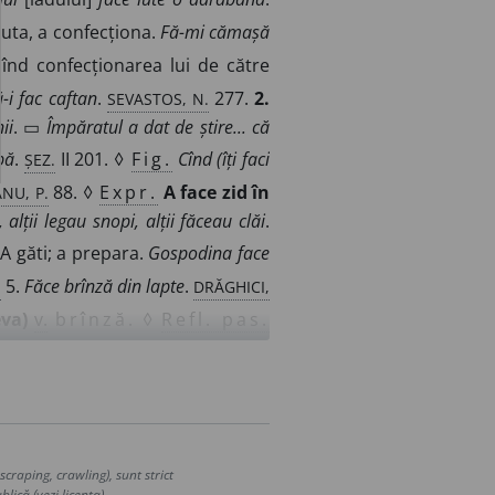
cuta, a confecționa.
Fă-mi cămașă
înd confecționarea lui de către
SEVASTOS, N.
-i fac caftan
.
277.
2.
ii
. ▭
Împăratul a dat de știre... că
ȘEZ.
bă
.
II 201. ◊
Fig.
Cînd (îți faci
NU, P.
88. ◊
Expr.
A face zid în
 alții legau snopi, alții făceau clăi
.
 A găti; a prepara.
Gospodina face
.
DRĂGHICI,
5.
Făce brînză din lapte
.
eva)
v.
brînză.
◊
Refl. pas.
 literare) A compune, a scrie.
Face
 zi el
[Filimon]
o știa pe dinafară
.
 (Cu privire la opere artistice) A
cu mîneci lunge și pe capete scufie,
n adunarea sau soborul a toată țara
.
craping, crawling), sunt strict
lică (vezi licența).