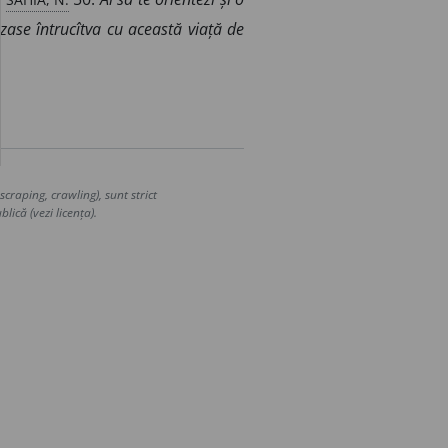
izase întrucîtva cu această viață de
craping, crawling), sunt strict
lică (vezi licența).