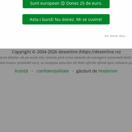
EANU, P. S.
140. ◊
Tranz.
Școala care o făcuse... o familiar
ODOBESCU, S.
familiarizară cu limba și literatura otomană.
I 261.
 de
LauraGellner
acțiuni
Am donat deja.
Copyright © 2004-2026 dexonline (https://dexonline.ro)
area datelor de pe acest site, inclusiv prin orice metode de extragere automată (web s
dul nostru prealabil scris, cu excepția seturilor de date oferite oficial spre utilizare pub
licență
confidențialitate
găzduit de
Hosterion