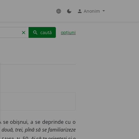
Anonim
language
dark_mode
person
caută
opțiuni
clear
search
 se obișnui, a se deprinde cu o
, două, trei, pînă să se familiarizeze
SAHIA, N.
.
50.
Ai să te orientezi și o