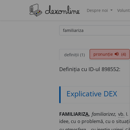
Despre noi
Volunt
®
pronunție
(4)
volume_up
definiții (1)
Definiția cu ID-ul 898552:
Explicative DEX
FAMILIARIZ
A
,
familiarizez,
vb.
I.
idee, cu o problemă, cu o situaț
CĂ
cu atmosfera... cu inerția uzinei.