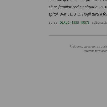
REBR
să te familiarizezi cu situația.
BART, E.
spital.
313.
Hogii turci îl 
sursa:
DLRLC (1955-1957)
adăugată
Preluarea, stocarea sau utiliz
interzise fără acor