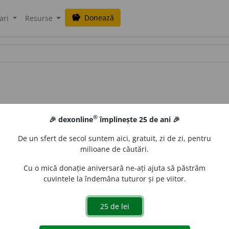
Donează
savings
ari
Resurse
®
🎉 dexonline
împlinește 25 de ani 🎉
De un sfert de secol suntem aici, gratuit, zi de zi, pentru
milioane de căutări.
Cu o mică donație aniversară ne-ați ajuta să păstrăm
cuvintele la îndemâna tuturor și pe viitor.
 (Urmat de determinări introduse prin
prep.
«cu»)
Refl.
A
ie etc.; a căpăta cunoștințe într-un anumit domeniu.
O vizită
LUGĂRU, O. P.
90.
De cînd tot venim, ne-am familiarizat cu gara