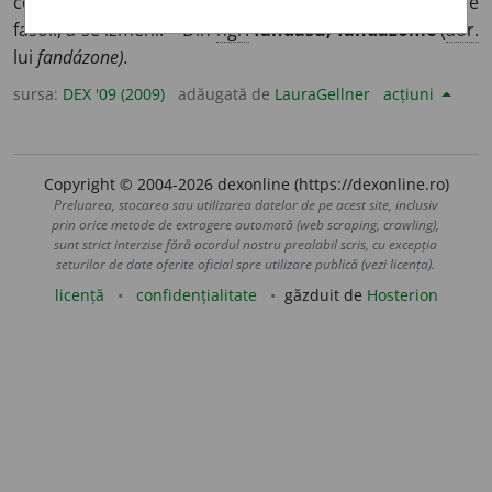
comportare afectată, plină de mofturi, de pretenții; a se
fasoli, a se izmeni. – Din
ngr.
fandásu, fandázome
(
aor.
lui
fandázone).
sursa:
DEX '09 (2009)
adăugată de
LauraGellner
acțiuni
Copyright © 2004-2026 dexonline (https://dexonline.ro)
Preluarea, stocarea sau utilizarea datelor de pe acest site, inclusiv
prin orice metode de extragere automată (web scraping, crawling),
sunt strict interzise fără acordul nostru prealabil scris, cu excepția
seturilor de date oferite oficial spre utilizare publică (vezi licența).
licență
confidențialitate
găzduit de
Hosterion