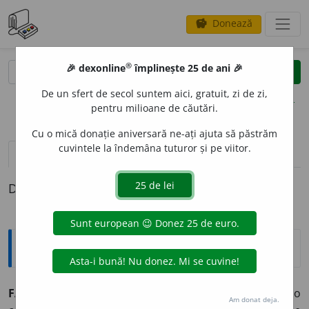
Donează
savings
®
®
🎉 dexonline
împlinește 25 de ani 🎉
caută
clear
search
De un sfert de secol suntem aici, gratuit, zi de zi,
opțiuni
pentru milioane de căutări.
Cu o mică donație aniversară ne-ați ajuta să păstrăm
cuvintele la îndemâna tuturor și pe viitor.
pronunție
(1)
volume_up
definiții (1)
Definiția cu ID-ul 868836:
Explicative DEX
FANDOS
I
,
fandosesc,
vb.
IV.
Refl.
(
Fam.
) A avea o
Am donat deja.