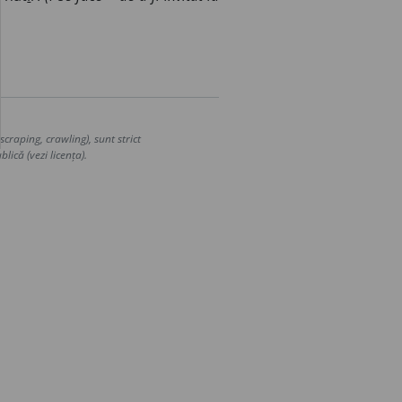
craping, crawling), sunt strict
lică (vezi licența).