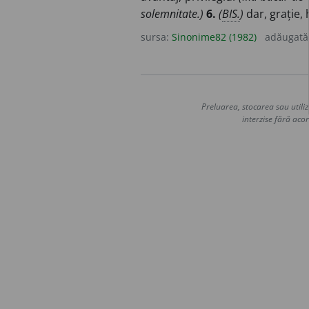
solemnitate.)
6.
(
BIS.
)
dar, grație, 
sursa:
Sinonime82 (1982)
adăugată
Preluarea, stocarea sau utiliz
interzise fără acor