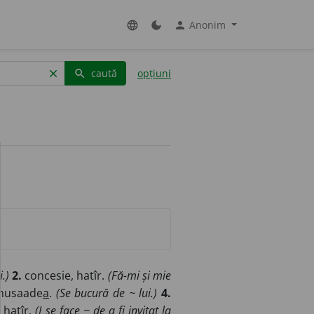
Anonim
language
dark_mode
person
caută
opțiuni
clear
search
.)
2.
concesie, hatîr.
(Fă-mi și mie
musaade
a
.
(Se bucură de ~ lui.)
4.
) hat
î
r.
(I se face ~ de a fi invitat la