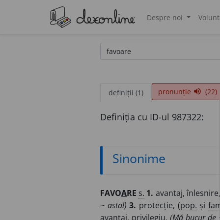
Despre noi
Volunt
®
pronunție
(22)
volume_up
definiții (1)
Definiția cu ID-ul 987322:
Sinonime
FAVO
A
RE
s.
1.
avantaj, înlesnire,
~ asta!)
3.
protecție, (
pop.
și
fa
avantaj, privilegiu.
(Mă bucur de ~