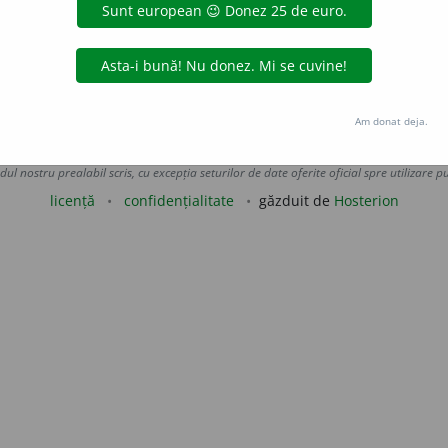
har, (
înv.
) măiestr
i
e.
(~ divină.)
 de
LauraGellner
acțiuni
Am donat deja.
Copyright © 2004-2026 dexonline (https://dexonline.ro)
area datelor de pe acest site, inclusiv prin orice metode de extragere automată (web s
dul nostru prealabil scris, cu excepția seturilor de date oferite oficial spre utilizare pub
licență
confidențialitate
găzduit de
Hosterion