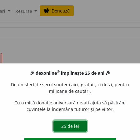
Donează
savings
ari
Resurse
®
🎉 dexonline
împlinește 25 de ani 🎉
De un sfert de secol suntem aici, gratuit, zi de zi, pentru
milioane de căutări.
Cu o mică donație aniversară ne-ați ajuta să păstrăm
cuvintele la îndemâna tuturor și pe viitor.
 privilegiu, ușurință, (
pop.
și
fam.
) hat
î
r.
(I-a făcut unele ~oruri
m.
) hat
î
r, (
înv.
) gr
a
ție, l
a
scă, naz
a
r, ovaj
e
nie, (turcism
înv.
) 
 de a-l cunoaște.)
5.
cinste, onoare, privilegiu, (
pop.
și
fam.