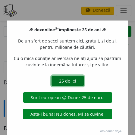
Donează
savings
®
®
🎉 dexonline
împlinește 25 de ani 🎉
caută
clear
search
De un sfert de secol suntem aici, gratuit, zi de zi,
opțiuni
pentru milioane de căutări.
Cu o mică donație aniversară ne-ați ajuta să păstrăm
cuvintele la îndemâna tuturor și pe viitor.
pronunție
(18)
volume_up
definiții (1)
Definiția cu ID-ul 898854:
Explicative DEX
FAV
O
R
s. n.
v.
favoare.
Am donat deja.