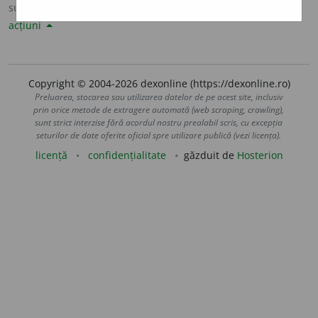
sursa:
DLRLC (1955-1957)
adăugată de
LauraGellner
acțiuni
Copyright © 2004-2026 dexonline (https://dexonline.ro)
Preluarea, stocarea sau utilizarea datelor de pe acest site, inclusiv
prin orice metode de extragere automată (web scraping, crawling),
sunt strict interzise fără acordul nostru prealabil scris, cu excepția
seturilor de date oferite oficial spre utilizare publică (vezi licența).
licență
confidențialitate
găzduit de
Hosterion