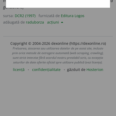
meseria de gondolier
v.
femeie-toreador
(după
it.
donna
gondoliere
)
sursa:
DCR2 (1997)
furnizată de
Editura Logos
adăugată de
raduborza
acțiuni
Copyright © 2004-2026 dexonline (https://dexonline.ro)
Preluarea, stocarea sau utilizarea datelor de pe acest site, inclusiv
prin orice metode de extragere automată (web scraping, crawling),
sunt strict interzise fără acordul nostru prealabil scris, cu excepția
seturilor de date oferite oficial spre utilizare publică (vezi licența).
licență
confidențialitate
găzduit de
Hosterion