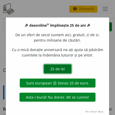
Donează
savings
®
®
🎉 dexonline
împlinește 25 de ani 🎉
caută
clear
search
De un sfert de secol suntem aici, gratuit, zi de zi,
opțiuni
pentru milioane de căutări.
Cu o mică donație aniversară ne-ați ajuta să păstrăm
cuvintele la îndemâna tuturor și pe viitor.
definiții (1)
Definiția cu ID-ul 556816:
Explicative DEX
fem
e
ie-gondoli
e
r
s.
f.
1974 Femeie care a îmbrățișat
Am donat deja.