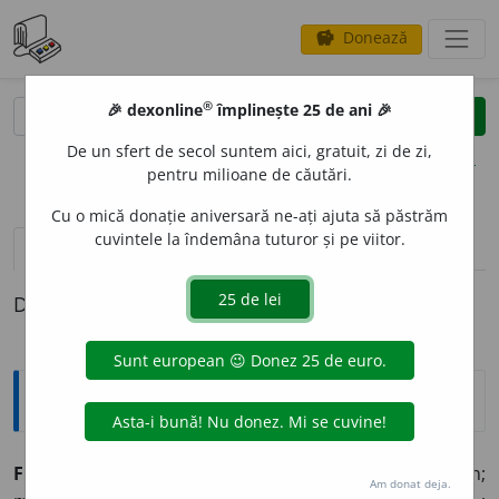
Donează
savings
®
®
🎉 dexonline
împlinește 25 de ani 🎉
caută
clear
search
De un sfert de secol suntem aici, gratuit, zi de zi,
opțiuni
pentru milioane de căutări.
Cu o mică donație aniversară ne-ați ajuta să păstrăm
cuvintele la îndemâna tuturor și pe viitor.
pronunție
(50)
volume_up
definiții (1)
Definiția cu ID-ul 9441:
Explicative DEX
FEM
E
IE,
femei,
s. f.
1.
Persoană adultă de sex feminin;
Am donat deja.