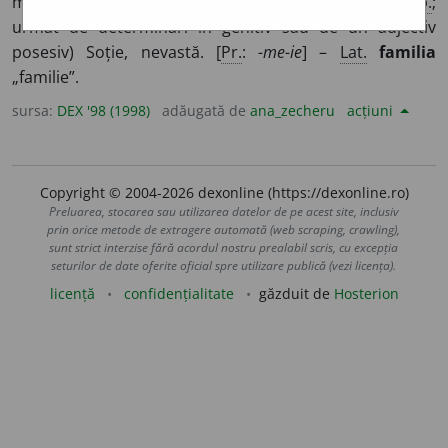
muiere.
2.
Persoană de sex feminin căsătorită. ♦ (
Pop.
;
urmat de determinări în genitiv sau de un adjectiv
posesiv) Soție, nevastă. [
Pr.
:
-me-ie
] –
Lat.
familia
„familie”.
sursa:
DEX '98 (1998)
adăugată de
ana_zecheru
acțiuni
Copyright © 2004-2026 dexonline (https://dexonline.ro)
Preluarea, stocarea sau utilizarea datelor de pe acest site, inclusiv
prin orice metode de extragere automată (web scraping, crawling),
sunt strict interzise fără acordul nostru prealabil scris, cu excepția
seturilor de date oferite oficial spre utilizare publică (vezi licența).
licență
confidențialitate
găzduit de
Hosterion