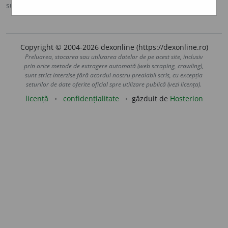
sursa:
MDA2 (2010)
adăugată de
blaurb.
acțiuni
Copyright © 2004-2026 dexonline (https://dexonline.ro)
Preluarea, stocarea sau utilizarea datelor de pe acest site, inclusiv
prin orice metode de extragere automată (web scraping, crawling),
sunt strict interzise fără acordul nostru prealabil scris, cu excepția
seturilor de date oferite oficial spre utilizare publică (vezi licența).
licență
confidențialitate
găzduit de
Hosterion