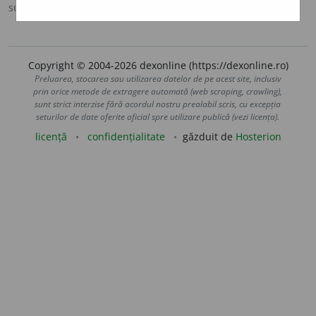
sursa:
DOOM 2 (2005)
adăugată de
raduborza
acțiuni
Copyright © 2004-2026 dexonline (https://dexonline.ro)
Preluarea, stocarea sau utilizarea datelor de pe acest site, inclusiv
prin orice metode de extragere automată (web scraping, crawling),
sunt strict interzise fără acordul nostru prealabil scris, cu excepția
seturilor de date oferite oficial spre utilizare publică (vezi licența).
licență
confidențialitate
găzduit de
Hosterion