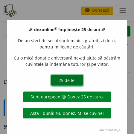
Donează
savings
®
®
🎉 dexonline
împlinește 25 de ani 🎉
caută
clear
search
De un sfert de secol suntem aici, gratuit, zi de zi,
opțiuni
pentru milioane de căutări.
Cu o mică donație aniversară ne-ați ajuta să păstrăm
cuvintele la îndemâna tuturor și pe viitor.
definiții (1)
Definiția cu ID-ul 760877:
Ortografice DOOM
!ferod
o
u
s. n.
,
art.
ferod
o
ul;
(piese)
pl.
ferod
o
uri
Am donat deja.