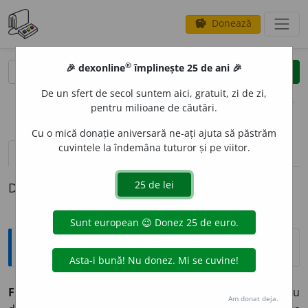
Donează
savings
®
®
🎉 dexonline
împlinește 25 de ani 🎉
caută
clear
search
De un sfert de secol suntem aici, gratuit, zi de zi,
opțiuni
pentru milioane de căutări.
Cu o mică donație aniversară ne-ați ajuta să păstrăm
cuvintele la îndemâna tuturor și pe viitor.
pronunție
(39)
volume_up
definiții (1)
Definiția cu ID-ul 40588:
Explicative DEX
2
FIERT
, FI
A
RTĂ,
fierți, -te,
adj.
1.
(Despre lichide sau
Am donat deja.