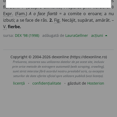
despre solide aflate într-un lichid) Care a fost supus
fierberii. ♦ (Despre alimente) Preparat prin fierbere. ◊
Expr.
(
Fam.
)
A o face fiartă
= a comite o eroare; a nu
izbuti; a se face de râs.
2.
Fig.
Necăjit, supărat, amărât. –
V.
fierbe.
sursa:
DEX '98 (1998)
adăugată de
LauraGellner
acțiuni
Copyright © 2004-2026 dexonline (https://dexonline.ro)
Preluarea, stocarea sau utilizarea datelor de pe acest site, inclusiv
prin orice metode de extragere automată (web scraping, crawling),
sunt strict interzise fără acordul nostru prealabil scris, cu excepția
seturilor de date oferite oficial spre utilizare publică (vezi licența).
licență
confidențialitate
găzduit de
Hosterion