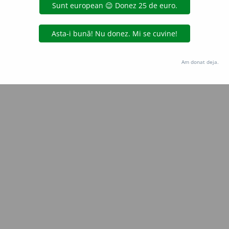
Copyright © 2004-2026 dexonline (https://dexonline.ro)
area datelor de pe acest site, inclusiv prin orice metode de extragere automată (web s
dul nostru prealabil scris, cu excepția seturilor de date oferite oficial spre utilizare pub
Am donat deja.
licență
confidențialitate
găzduit de
Hosterion