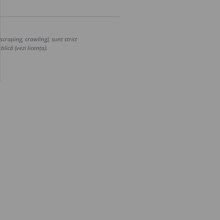
craping, crawling), sunt strict
lică (vezi licența).