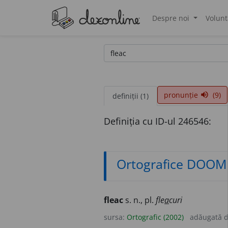
Despre noi
Volunt
®
pronunție
(9)
volume_up
definiții (1)
Definiția cu ID-ul 246546:
Ortografice DOOM
fleac
s. n., pl.
fle
a
curi
sursa:
Ortografic (2002)
adăugată 