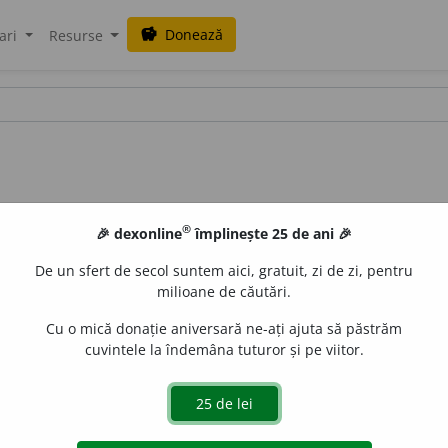
Donează
savings
ari
Resurse
®
🎉 dexonline
împlinește 25 de ani 🎉
De un sfert de secol suntem aici, gratuit, zi de zi, pentru
milioane de căutări.
Cu o mică donație aniversară ne-ați ajuta să păstrăm
cuvintele la îndemâna tuturor și pe viitor.
de
siveco
acțiuni