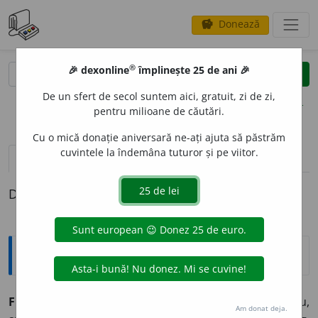
Donează
savings
®
®
🎉 dexonline
împlinește 25 de ani 🎉
caută
clear
search
De un sfert de secol suntem aici, gratuit, zi de zi,
opțiuni
pentru milioane de căutări.
Cu o mică donație aniversară ne-ați ajuta să păstrăm
cuvintele la îndemâna tuturor și pe viitor.
definiții (1)
Definiția cu ID-ul 1030589:
Explicative DEX
FLERÓVIU
s. n.
Element chimic sintetic supergreu,
Am donat deja.