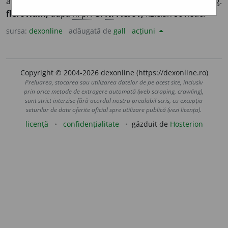
având numărul atomic 114. [Simbol:
Fl
] –
Cf.
eng.
flerovium,
după
n. pr.
G.
N.
Flerov,
fizician sovietic.
sursa:
dexonline
adăugată de
gall
acțiuni
Copyright © 2004-2026 dexonline (https://dexonline.ro)
Preluarea, stocarea sau utilizarea datelor de pe acest site, inclusiv
prin orice metode de extragere automată (web scraping, crawling),
sunt strict interzise fără acordul nostru prealabil scris, cu excepția
seturilor de date oferite oficial spre utilizare publică (vezi licența).
licență
confidențialitate
găzduit de
Hosterion