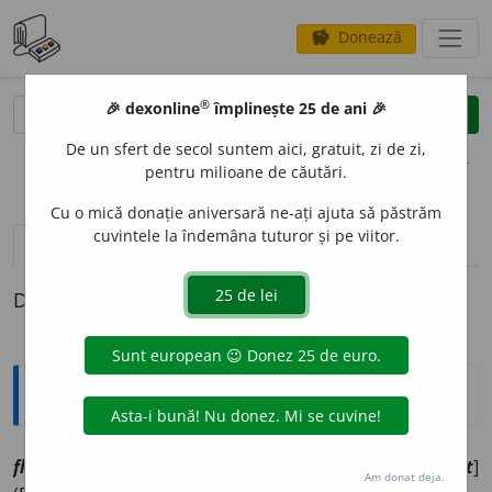
Donează
savings
®
®
🎉 dexonline
împlinește 25 de ani 🎉
caută
clear
search
De un sfert de secol suntem aici, gratuit, zi de zi,
opțiuni
pentru milioane de căutări.
Cu o mică donație aniversară ne-ați ajuta să păstrăm
cuvintele la îndemâna tuturor și pe viitor.
pronunție
(16)
volume_up
definiții (1)
Definiția cu ID-ul 1099766:
Explicative DEX
flu
e
nt, ~ă
a
[
At:
DEX /
P:
flu-ent
/
Pl:
~nți, ~e
/
E:
fr
fluent
]
Am donat deja.