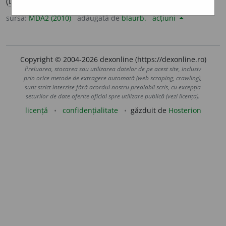
(
D.
vorbire, frază
etc.
)
1
Cursiv.
2
Clar.
sursa:
MDA2 (2010)
adăugată de
blaurb.
acțiuni
Copyright © 2004-2026 dexonline (https://dexonline.ro)
Preluarea, stocarea sau utilizarea datelor de pe acest site, inclusiv
prin orice metode de extragere automată (web scraping, crawling),
sunt strict interzise fără acordul nostru prealabil scris, cu excepția
seturilor de date oferite oficial spre utilizare publică (vezi licența).
licență
confidențialitate
găzduit de
Hosterion