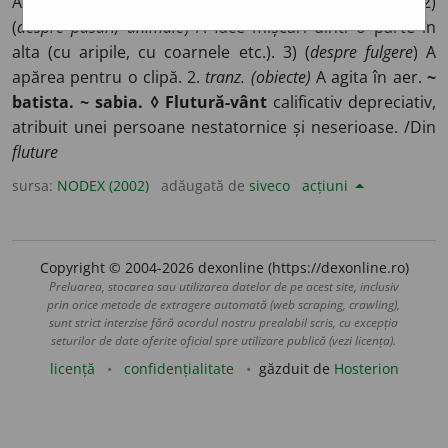
A se mișca neregulat (sub acțiunea vântului); a fâlfâi. 2)
(
despre păsări, animale
) A face mișcări dintr-o parte în
alta (cu aripile, cu coarnele etc.). 3) (
despre fulgere
) A
apărea pentru o clipă. 2.
tranz. (obiecte)
A agita în aer.
~
batista. ~ sabia. ◊ Flutură-vânt
calificativ depreciativ,
atribuit unei persoane nestatornice și neserioase. /Din
fluture
sursa:
NODEX (2002)
adăugată de
siveco
acțiuni
Copyright © 2004-2026 dexonline (https://dexonline.ro)
Preluarea, stocarea sau utilizarea datelor de pe acest site, inclusiv
prin orice metode de extragere automată (web scraping, crawling),
sunt strict interzise fără acordul nostru prealabil scris, cu excepția
seturilor de date oferite oficial spre utilizare publică (vezi licența).
licență
confidențialitate
găzduit de
Hosterion