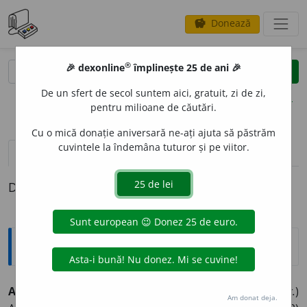
Donează
savings
®
®
🎉 dexonline
împlinește 25 de ani 🎉
caută
clear
search
De un sfert de secol suntem aici, gratuit, zi de zi,
opțiuni
pentru milioane de căutări.
Cu o mică donație aniversară ne-ați ajuta să păstrăm
cuvintele la îndemâna tuturor și pe viitor.
pronunție
(8)
volume_up
definiții (1)
Definiția cu ID-ul 335092:
Explicative DEX
1
A FLUTUR
A
fl
u
tur 1.
intranz.
1) (
despre pânze, plete etc.
)
Am donat deja.