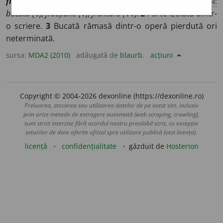
fragment,
lat
fragmentum
]
1
Parte dintr-un tot
Si:
bucată
(
1
),
fracțiune
(
1
),
frântură
(
11
).
2
Parte izolată dintr-
o scriere.
3
Bucată rămasă dintr-o operă pierdută ori
neterminată.
sursa:
MDA2 (2010)
adăugată de
blaurb.
acțiuni
Copyright © 2004-2026 dexonline (https://dexonline.ro)
Preluarea, stocarea sau utilizarea datelor de pe acest site, inclusiv
prin orice metode de extragere automată (web scraping, crawling),
sunt strict interzise fără acordul nostru prealabil scris, cu excepția
seturilor de date oferite oficial spre utilizare publică (vezi licența).
licență
confidențialitate
găzduit de
Hosterion