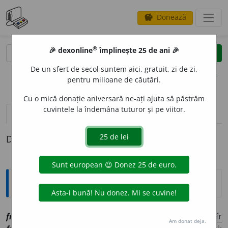
Donează
savings
®
®
🎉 dexonline
împlinește 25 de ani 🎉
caută
clear
search
De un sfert de secol suntem aici, gratuit, zi de zi,
opțiuni
pentru milioane de căutări.
Cu o mică donație aniversară ne-ați ajuta să păstrăm
cuvintele la îndemâna tuturor și pe viitor.
pronunție
(50)
volume_up
definiții (1)
Definiția cu ID-ul 1102351:
Explicative DEX
fragm
e
nt
sn
[
At:
MAIORESCU, CR. II, 386 /
Pl:
~e
/
E:
fr
Am donat deja.