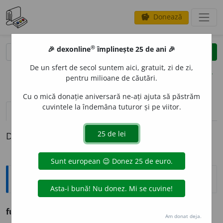
Donează
savings
®
®
🎉 dexonline
împlinește 25 de ani 🎉
caută
clear
search
De un sfert de secol suntem aici, gratuit, zi de zi,
opțiuni
pentru milioane de căutări.
Cu o mică donație aniversară ne-ați ajuta să păstrăm
cuvintele la îndemâna tuturor și pe viitor.
pronunție
(33)
volume_up
definiții (1)
Definiția cu ID-ul 1134213:
Ortografice DOOM
furniza
Am donat deja.