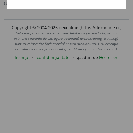
sursa:
MDO (1953)
adăugată de
Ladislau Strifler
acțiuni
Copyright © 2004-2026 dexonline (https://dexonline.ro)
Preluarea, stocarea sau utilizarea datelor de pe acest site, inclusiv
prin orice metode de extragere automată (web scraping, crawling),
sunt strict interzise fără acordul nostru prealabil scris, cu excepția
seturilor de date oferite oficial spre utilizare publică (vezi licența).
licență
confidențialitate
găzduit de
Hosterion