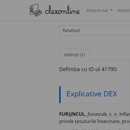
Despre noi
Volunt
®
definiții (1)
Definiția cu ID-ul 41790:
Explicative DEX
FUR
U
NCUL,
furuncule,
s. n.
Infla
prinde țesuturile învecinate, pro