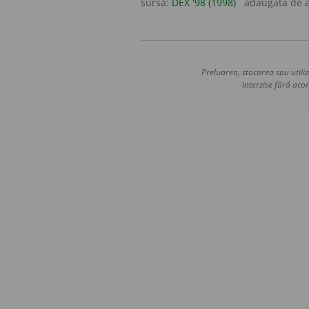
sursa:
DEX '98 (1998)
adăugată de
Preluarea, stocarea sau utiliz
interzise fără acor