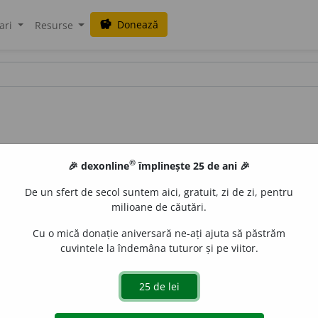
Donează
savings
ari
Resurse
®
🎉 dexonline
împlinește 25 de ani 🎉
De un sfert de secol suntem aici, gratuit, zi de zi, pentru
milioane de căutări.
Cu o mică donație aniversară ne-ați ajuta să păstrăm
cuvintele la îndemâna tuturor și pe viitor.
mație purulentă a foliculilor firelor de păr ca urmare a unei i
vocând leziuni întinse ale pielii; abces, buboi. – Din
lat.
furu