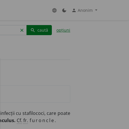
Anonim
language
dark_mode
person
caută
opțiuni
clear
search
nfecții cu stafilococi, care poate
nculus.
Cf.
fr.
furoncle.