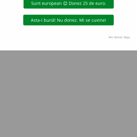
ana_zecheru
acțiuni
Copyright © 2004-2026 dexonline (https://dexonline.ro)
area datelor de pe acest site, inclusiv prin orice metode de extragere automată (web s
Am donat deja.
dul nostru prealabil scris, cu excepția seturilor de date oferite oficial spre utilizare pub
licență
confidențialitate
găzduit de
Hosterion