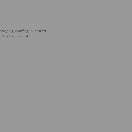
craping, crawling), sunt strict
lică (vezi licența).