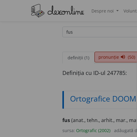
Despre noi
Volunt
®
pronunție
(50)
volume_up
definiții (1)
Definiția cu ID-ul 247785:
Ortografice DOOM
fus
(anat., tehn., arhit., mar., mat.,
sursa:
Ortografic (2002)
adăugată 