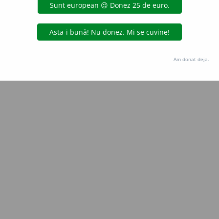
Copyright © 2004-2026 dexonline (https://dexonline.ro)
area datelor de pe acest site, inclusiv prin orice metode de extragere automată (web s
dul nostru prealabil scris, cu excepția seturilor de date oferite oficial spre utilizare pub
Am donat deja.
licență
confidențialitate
găzduit de
Hosterion