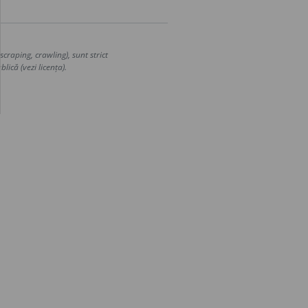
craping, crawling), sunt strict
lică (vezi licența).