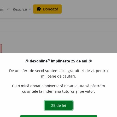
Donează
savings
ari
Resurse
®
🎉 dexonline
împlinește 25 de ani 🎉
De un sfert de secol suntem aici, gratuit, zi de zi, pentru
milioane de căutări.
Cu o mică donație aniversară ne-ați ajuta să păstrăm
cuvintele la îndemâna tuturor și pe viitor.
 ind. piel.) s. n., pl.
f
u
suri
de
siveco
acțiuni