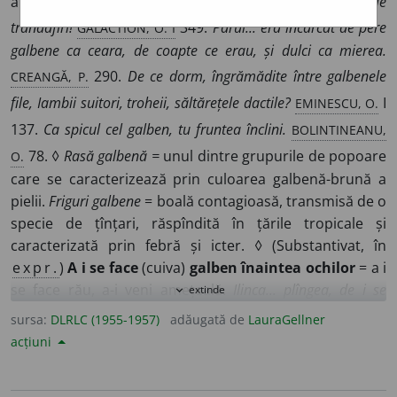
a lămîii, a șofranului etc.
Am văzut deodată galbenii d-tale
GALACTION, O. I
trandafiri!
349.
Părul... era încărcat de pere
galbene ca ceara, de coapte ce erau, și dulci ca mierea.
CREANGĂ, P.
290.
De ce dorm, îngrămădite între galbenele
EMINESCU, O.
file, Iambii suitori, troheii, săltărețele dactile?
I
BOLINTINEANU,
137.
Ca spicul cel galben, tu fruntea înclini.
O.
78. ◊
Rasă galbenă =
unul dintre grupurile de popoare
care se caracterizează prin culoarea galbenă-brună a
pielii.
Friguri galbene
= boală contagioasă, transmisă de o
specie de țînțari, răspîndită în țările tropicale și
caracterizată prin febră și icter. ◊ (Substantivat, în
expr.
)
A i se face
(cuiva)
galben înaintea ochilor
= a i
se face rău, a-i veni amețeală.
Ilinca... plîngea, de i se
extinde
expand_more
dihoca inima, pînă ce i se făcea galben înaintea ochilor.
sursa:
DLRLC (1955-1957)
adăugată de
LauraGellner
VLAHUȚĂ, O. A.
98. ◊ (Adverbial)
Prin al nopții aer întunecos
acțiuni
EMINESCU,
și des Abia pătrunde galben lumina-n raze rare.
O.
IV 470. ♦ (Despre chipul omului sau despre părți ale