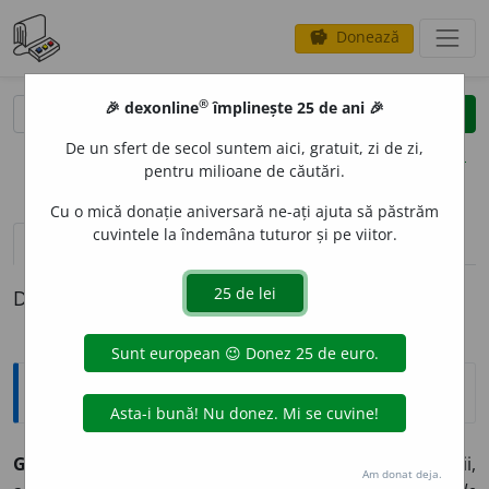
Donează
savings
®
®
🎉 dexonline
împlinește 25 de ani 🎉
caută
clear
search
De un sfert de secol suntem aici, gratuit, zi de zi,
opțiuni
pentru milioane de căutări.
Cu o mică donație aniversară ne-ați ajuta să păstrăm
cuvintele la îndemâna tuturor și pe viitor.
pronunție
(50)
volume_up
definiții (1)
Definiția cu ID-ul 901967:
Explicative DEX
3
G
A
LBEN
, -Ă,
galbeni, -e,
adj.
De culoarea aurului, a cerii,
Am donat deja.