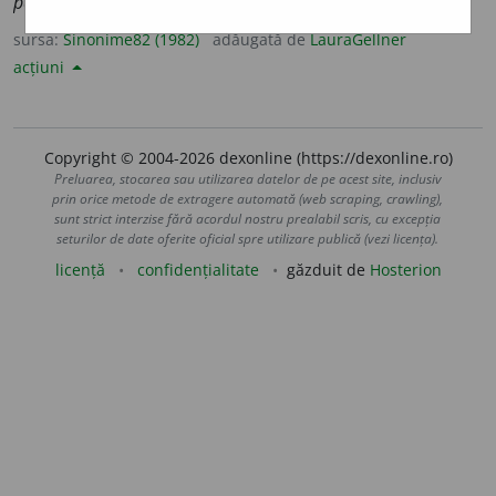
particulare.)
sursa:
Sinonime82 (1982)
adăugată de
LauraGellner
acțiuni
Copyright © 2004-2026 dexonline (https://dexonline.ro)
Preluarea, stocarea sau utilizarea datelor de pe acest site, inclusiv
prin orice metode de extragere automată (web scraping, crawling),
sunt strict interzise fără acordul nostru prealabil scris, cu excepția
seturilor de date oferite oficial spre utilizare publică (vezi licența).
licență
confidențialitate
găzduit de
Hosterion