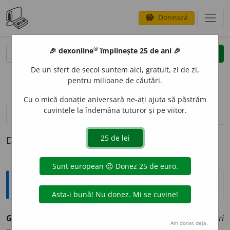
Donează
savings
®
®
🎉 dexonline
împlinește 25 de ani 🎉
caută
clear
search
De un sfert de secol suntem aici, gratuit, zi de zi,
opțiuni
pentru milioane de căutări.
Cu o mică donație aniversară ne-ați ajuta să păstrăm
cuvintele la îndemâna tuturor și pe viitor.
pronunție
(12)
volume_up
definiții (1)
Definiția cu ID-ul 990830:
Sinonime
GENERALIZ
A
vb.
(rar) a universaliza.
(A ~ unele constatări
Am donat deja.