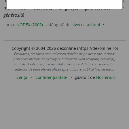
dărnicie; galantonie; larghețe. 2) Atitudine generoasă;
mărinimie; dărnicie; larghețe; galantomie. /<fr.
générosité
sursa:
NODEX (2002)
adăugată de
siveco
acțiuni
Copyright © 2004-2026 dexonline (https://dexonline.ro)
Preluarea, stocarea sau utilizarea datelor de pe acest site, inclusiv
prin orice metode de extragere automată (web scraping, crawling),
sunt strict interzise fără acordul nostru prealabil scris, cu excepția
seturilor de date oferite oficial spre utilizare publică (vezi licența).
licență
confidențialitate
găzduit de
Hosterion