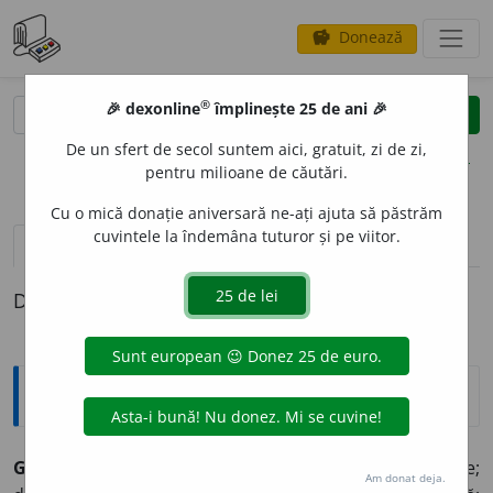
Donează
savings
®
®
🎉 dexonline
împlinește 25 de ani 🎉
caută
clear
search
De un sfert de secol suntem aici, gratuit, zi de zi,
opțiuni
pentru milioane de căutări.
Cu o mică donație aniversară ne-ați ajuta să păstrăm
cuvintele la îndemâna tuturor și pe viitor.
pronunție
(44)
volume_up
definiții (1)
Definiția cu ID-ul 336124:
Explicative DEX
GENEROZIT
A
TE ~ăți
f.
1) Caracter generos; mărinimie;
Am donat deja.