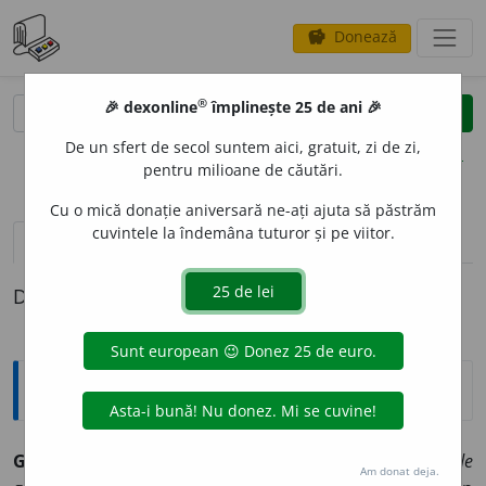
Donează
savings
®
®
🎉 dexonline
împlinește 25 de ani 🎉
caută
clear
search
De un sfert de secol suntem aici, gratuit, zi de zi,
opțiuni
pentru milioane de căutări.
Cu o mică donație aniversară ne-ați ajuta să păstrăm
cuvintele la îndemâna tuturor și pe viitor.
definiții (1)
Definiția cu ID-ul 678555:
Enciclopedice
GERANIÚM
(<
fr.
{i};
gr.
geranion
„mușcată”)
s. n.
Ulei de
Am donat deja.