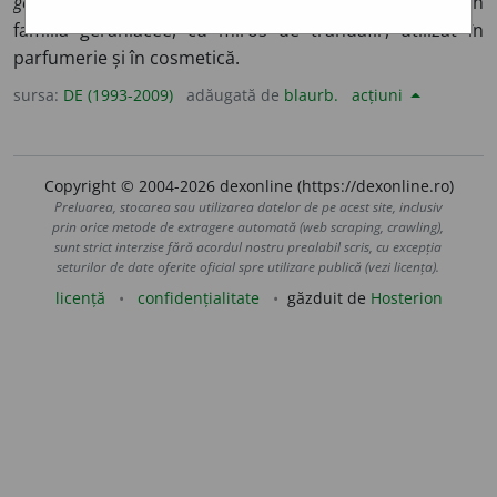
geranium
= ulei eteric obținut din unele plante din
familia geraniacee, cu miros de trandafir, utilizat în
parfumerie și în cosmetică.
sursa:
DE (1993-2009)
adăugată de
blaurb.
acțiuni
Copyright © 2004-2026 dexonline (https://dexonline.ro)
Preluarea, stocarea sau utilizarea datelor de pe acest site, inclusiv
prin orice metode de extragere automată (web scraping, crawling),
sunt strict interzise fără acordul nostru prealabil scris, cu excepția
seturilor de date oferite oficial spre utilizare publică (vezi licența).
licență
confidențialitate
găzduit de
Hosterion