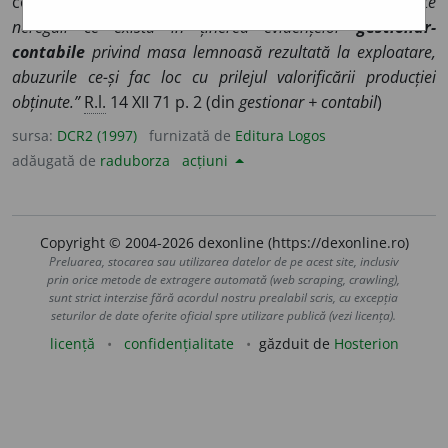
contabilitate ◊
„[...] nu putem trece cu vederea multe
nereguli ce există în ținerea evidențelor
gestionar-
contabile
privind masa lemnoasă rezultată la exploatare,
abuzurile ce-și fac loc cu prilejul valorificării producției
obținute.”
R.l.
14 XII 71 p. 2 (din
gestionar + contabil
)
sursa:
DCR2 (1997)
furnizată de
Editura Logos
adăugată de
raduborza
acțiuni
Copyright © 2004-2026 dexonline (https://dexonline.ro)
Preluarea, stocarea sau utilizarea datelor de pe acest site, inclusiv
prin orice metode de extragere automată (web scraping, crawling),
sunt strict interzise fără acordul nostru prealabil scris, cu excepția
seturilor de date oferite oficial spre utilizare publică (vezi licența).
licență
confidențialitate
găzduit de
Hosterion