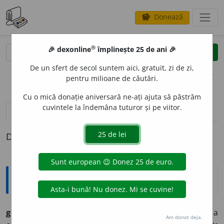
Donează
savings
®
®
🎉 dexonline
împlinește 25 de ani 🎉
caută
clear
search
De un sfert de secol suntem aici, gratuit, zi de zi,
opțiuni
pentru milioane de căutări.
Cu o mică donație aniversară ne-ați ajuta să păstrăm
cuvintele la îndemâna tuturor și pe viitor.
definiții (1)
Definiția cu ID-ul 557152:
Explicative DEX
gestion
a
r-cont
a
bil, -ă
adj.
Referitor la gestiune și la
Am donat deja.