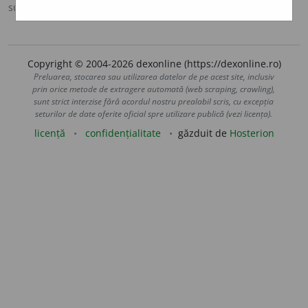
sursa:
MDA2 (2010)
adăugată de
LauraGellner
acțiuni
Copyright © 2004-2026 dexonline (https://dexonline.ro)
Preluarea, stocarea sau utilizarea datelor de pe acest site, inclusiv
prin orice metode de extragere automată (web scraping, crawling),
sunt strict interzise fără acordul nostru prealabil scris, cu excepția
seturilor de date oferite oficial spre utilizare publică (vezi licența).
licență
confidențialitate
găzduit de
Hosterion