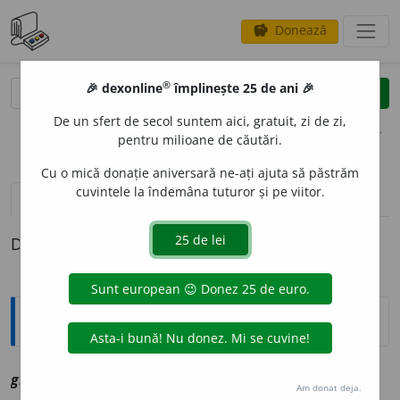
Donează
savings
®
®
🎉 dexonline
împlinește 25 de ani 🎉
caută
clear
search
De un sfert de secol suntem aici, gratuit, zi de zi,
opțiuni
pentru milioane de căutări.
Cu o mică donație aniversară ne-ați ajuta să păstrăm
cuvintele la îndemâna tuturor și pe viitor.
definiții (1)
Definiția cu ID-ul 1100174:
Explicative DEX
gheuno
a
ie
sf
vz
ghionoaie
Am donat deja.