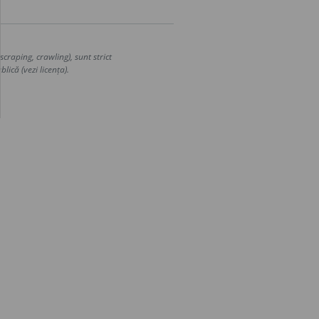
craping, crawling), sunt strict
lică (vezi licența).