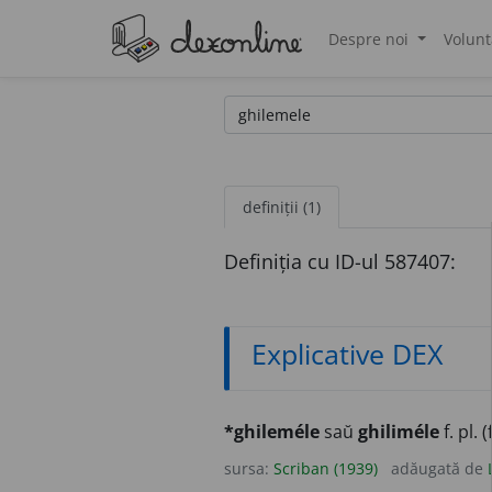
Despre noi
Volunt
®
definiții (1)
Definiția cu ID-ul 587407:
Explicative DEX
*ghileméle
saŭ
ghiliméle
f. pl. (
sursa:
Scriban (1939)
adăugată de