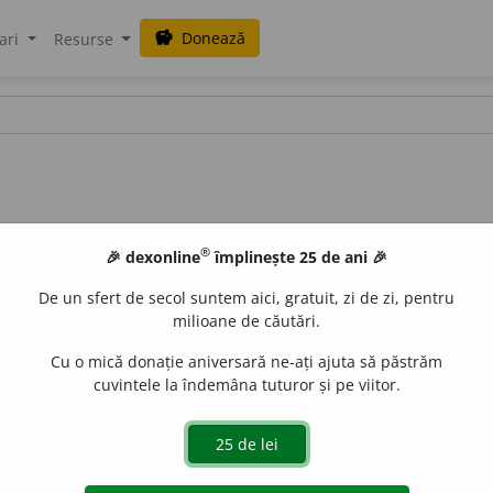
Donează
savings
ari
Resurse
®
🎉 dexonline
împlinește 25 de ani 🎉
De un sfert de secol suntem aici, gratuit, zi de zi, pentru
milioane de căutări.
Cu o mică donație aniversară ne-ați ajuta să păstrăm
cuvintele la îndemâna tuturor și pe viitor.
fr.
guillemet,
dim. d.
Guillaume,
Wilhelm, nume propriŭ).
Barb
LauraGellner
acțiuni