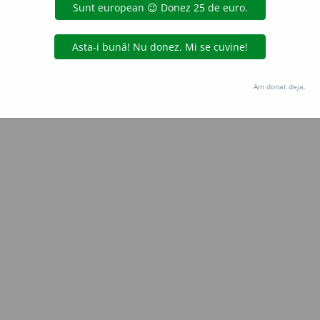
Copyright © 2004-2026 dexonline (https://dexonline.ro)
area datelor de pe acest site, inclusiv prin orice metode de extragere automată (web s
dul nostru prealabil scris, cu excepția seturilor de date oferite oficial spre utilizare pub
Am donat deja.
licență
confidențialitate
găzduit de
Hosterion