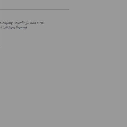
craping, crawling), sunt strict
lică (vezi licența).