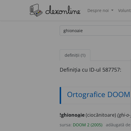
Despre noi
Volunt
®
definiții (1)
Definiția cu ID-ul 587757:
Ortografice DOOM
!ghiono
a
ie
(ciocănitoare)
(ghi-o-
sursa:
DOOM 2 (2005)
adăugată d