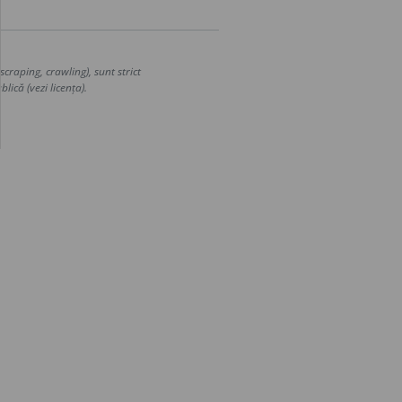
craping, crawling), sunt strict
lică (vezi licența).