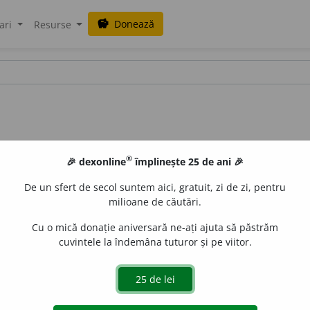
Donează
savings
ari
Resurse
®
🎉 dexonline
împlinește 25 de ani 🎉
De un sfert de secol suntem aici, gratuit, zi de zi, pentru
milioane de căutări.
Cu o mică donație aniversară ne-ați ajuta să păstrăm
cuvintele la îndemâna tuturor și pe viitor.
.
/ <
fr.
glucinium
].
aGellner
acțiuni