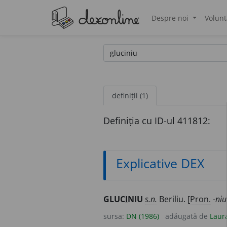
Despre noi
Volunt
®
definiții (1)
Definiția cu ID-ul 411812:
Explicative DEX
GLUC
I
NIU
s.n.
Beriliu. [
Pron.
-niu
sursa:
DN (1986)
adăugată de
Laur