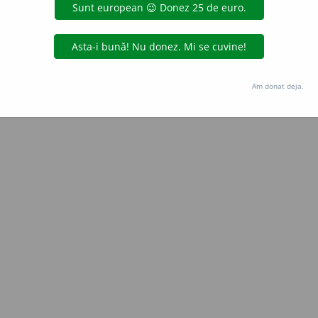
Copyright © 2004-2026 dexonline (https://dexonline.ro)
area datelor de pe acest site, inclusiv prin orice metode de extragere automată (web s
dul nostru prealabil scris, cu excepția seturilor de date oferite oficial spre utilizare pub
Am donat deja.
licență
confidențialitate
găzduit de
Hosterion