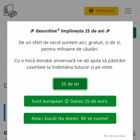
Donează
savings
®
®
🎉 dexonline
împlinește 25 de ani 🎉
caută
clear
search
De un sfert de secol suntem aici, gratuit, zi de zi,
opțiuni
pentru milioane de căutări.
Cu o mică donație aniversară ne-ați ajuta să păstrăm
cuvintele la îndemâna tuturor și pe viitor.
pronunție
(50)
volume_up
definiții (1)
Definiția cu ID-ul 185819:
Sinonime
GOL
adj., s.
1.
adj. v.
dezbrăcat.
2.
adj. v.
pleșuv.
3.
adj.
Am donat deja.