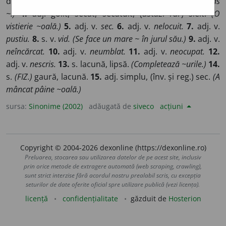
deșert, vid, (înv. și pop.) sec, secat, (înv.) pustiu.
(Un vas
~.)
4.
adj. golit, secat, secătuit, (astăzi rar) sleit.
(O
vistierie ~oală.)
5.
adj. v.
sec.
6.
adj. v.
nelocuit.
7.
adj. v.
pustiu.
8.
s. v.
vid. (Se face un mare ~ în jurul său.)
9.
adj. v.
neîncărcat.
10.
adj. v.
neumblat.
11.
adj. v.
neocupat.
12.
adj. v.
nescris.
13.
s. lacună, lipsă.
(Completează ~urile.)
14.
s.
(FIZ.)
gaură, lacună.
15.
adj. simplu, (înv. și reg.) sec.
(A
mâncat pâine ~oală.)
sursa:
Sinonime (2002)
adăugată de
siveco
acțiuni
Copyright © 2004-2026 dexonline (https://dexonline.ro)
Preluarea, stocarea sau utilizarea datelor de pe acest site, inclusiv
prin orice metode de extragere automată (web scraping, crawling),
sunt strict interzise fără acordul nostru prealabil scris, cu excepția
seturilor de date oferite oficial spre utilizare publică (vezi licența).
licență
confidențialitate
găzduit de
Hosterion